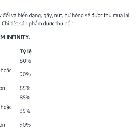
 đổi và biến dạng, gãy, nứt, hư hỏng sẽ được thu mua lại
 Chi tiết sản phẩm được thu đổi:
M INFINITY
:
Tỷ lệ
80%
 hoặc
90%
hơn
85%
85%
 hoặc
95%
hơn
90%