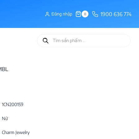
1900 636 774
Đăng nhập
0
Tìm
kiếm
sản
phẩm
MBL
1CN200159
Nữ
Charm Jewelry