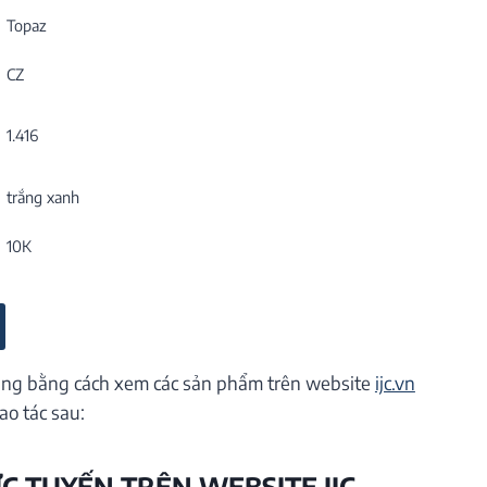
Topaz
CZ
1.416
trắng xanh
10K
ng bằng cách xem các sản phẩm trên website
ijc.vn
ao tác sau:
ỰC TUYẾN TRÊN WEBSITE IJC