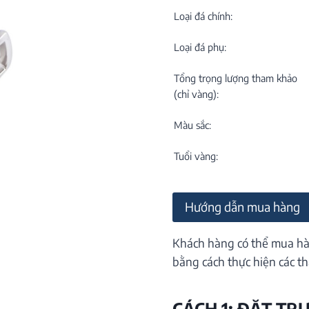
C
NEW
Loại đá chính:
Loại đá phụ:
Tổng trọng lượng tham khảo
(chỉ vàng):
Màu sắc:
M
C
Tuổi vàng:
ON
Hướng dẫn mua hàng
Khách hàng có thể mua hà
bằng cách thực hiện các th
CÁCH 1: ĐẶT TR