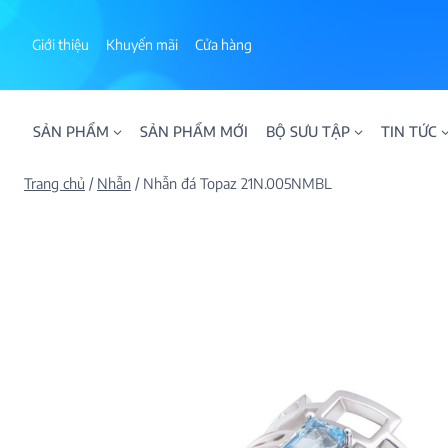
Skip
to
Giới thiệu
Khuyến mãi
Cửa hàng
content
SẢN PHẨM
SẢN PHẨM MỚI
BỘ SƯU TẬP
TIN TỨC
Trang chủ
/
Nhẫn
/
Nhẫn đá Topaz 21N.005NMBL
ALPHA AURA
BST BLOOM
BST NHẪN KIM T
BST NHẪN NAM
BST SWEETIES
FAMILY COLLECT