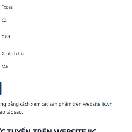
Topaz
CZ
0.89
Xanh da trời
14K
ng bằng cách xem các sản phẩm trên website
ijc.vn
ao tác sau:
ỰC TUYẾN TRÊN WEBSITE IJC