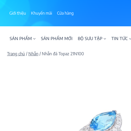
Skip
to
Giới thiệu
Khuyến mãi
Cửa hàng
content
SẢN PHẨM
SẢN PHẨM MỚI
BỘ SƯU TẬP
TIN TỨC
Trang chủ
/
Nhẫn
/
Nhẫn đá Topaz 21N100
ALPHA AURA
BST BLOOM
BST NHẪN KIM T
BST NHẪN NAM
BST SWEETIES
FAMILY COLLECT