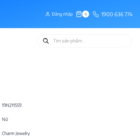
1900 636 774
Đăng nhập
0
Tìm
kiếm
sản
phẩm
19N211559
Nữ
Charm Jewelry