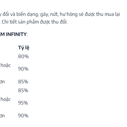
 đổi và biến dạng, gãy, nứt, hư hỏng sẽ được thu mua lại
 Chi tiết sản phẩm được thu đổi:
M INFINITY
:
Tỷ lệ
80%
 hoặc
90%
hơn
85%
85%
 hoặc
95%
hơn
90%