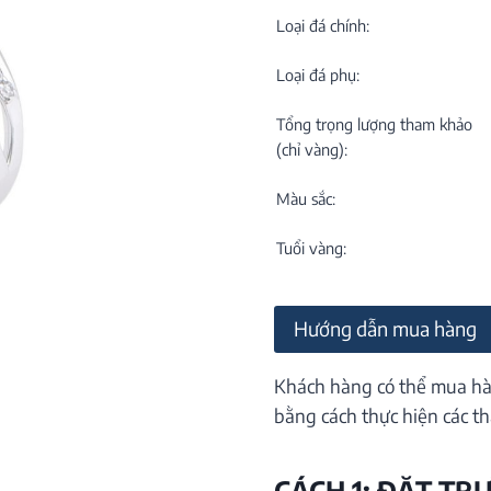
C
NEW
Loại đá chính:
Loại đá phụ:
Tổng trọng lượng tham khảo
(chỉ vàng):
Màu sắc:
M
C
Tuổi vàng:
ON
Hướng dẫn mua hàng
Khách hàng có thể mua hà
bằng cách thực hiện các th
CÁCH 1: ĐẶT TR