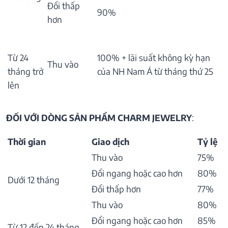
Đổi thấp
90%
hơn
Từ 24
100% + lãi suất không kỳ hạn
Thu vào
tháng trở
của NH Nam Á từ tháng thứ 25
lên
ĐỐI VỚI DÒNG SẢN PHẨM CHARM JEWELRY
:
Thời gian
Giao dịch
Tỷ lệ
Thu vào
75%
Đổi ngang hoặc cao hơn
80%
Dưới 12 tháng
Đổi thấp hơn
77%
Thu vào
80%
Đổi ngang hoặc cao hơn
85%
Từ 12 đến 24 tháng