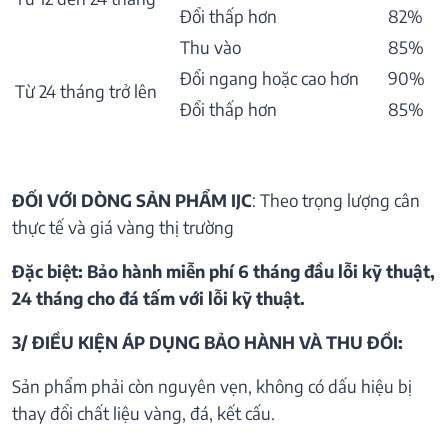
Đổi thấp hơn
82%
Thu vào
85%
Đổi ngang hoặc cao hơn
90%
Từ 24 tháng trở lên
Đổi thấp hơn
85%
ĐỐI VỚI DÒNG SẢN PHẨM IJC
: Theo trọng lượng cân
thực tế và giá vàng thị trường
Đặc biệt: Bảo hành miễn phí 6 tháng đầu lỗi kỹ thuật,
24 tháng cho đá tấm với lỗi kỹ thuật.
3/ ĐIỀU KIỆN ÁP DỤNG BẢO HÀNH VÀ THU ĐỒI:
Sản phẩm phải còn nguyên vẹn, không có dấu hiệu bị
thay đổi chất liệu vàng, đá, kết cấu.