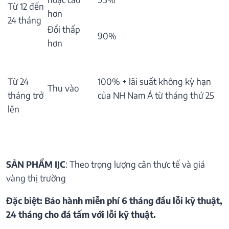
Từ 12 đến
hơn
24 tháng
Đổi thấp
90%
hơn
Từ 24
100% + lãi suất không kỳ hạn
Thu vào
tháng trở
của NH Nam Á từ tháng thứ 25
lên
SẢN PHẨM IJC
: Theo trọng lượng cân thực tế và giá
vàng thị trường
Đặc biệt: Bảo hành miễn phí 6 tháng đầu lỗi kỹ thuật,
24 tháng cho đá tấm với lỗi kỹ thuật.