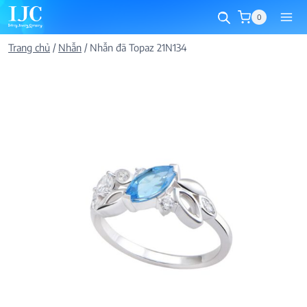
Skip
0
to
content
Trang chủ
/
Nhẫn
/
Nhẫn đã Topaz 21N134