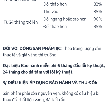
Đổi thấp hơn
82%
Thu vào
85%
Đổi ngang hoặc cao hơn
90%
Từ 24 tháng trở lên
Đổi thấp hơn
85%
ĐỐI VỚI DÒNG SẢN PHẨM IJC
: Theo trọng lượng cân
thực tế và giá vàng thị trường
Đặc biệt: Bảo hành miễn phí 6 tháng đầu lỗi kỹ thuật,
24 tháng cho đá tấm với lỗi kỹ thuật.
3/ ĐIỀU KIỆN ÁP DỤNG BẢO HÀNH VÀ THU ĐỒI:
Sản phẩm phải còn nguyên vẹn, không có dấu hiệu bị
thay đổi chất liệu vàng, đá, kết cấu.