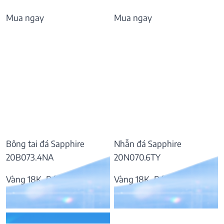
Mua ngay
Mua ngay
Bông tai đá Sapphire
Nhẫn đá Sapphire
20B073.4NA
20N070.6TY
Vàng 18K, Đá Sapphire
Vàng 18K, Đá Sapphire
37.809.000
₫
55.797.000
₫