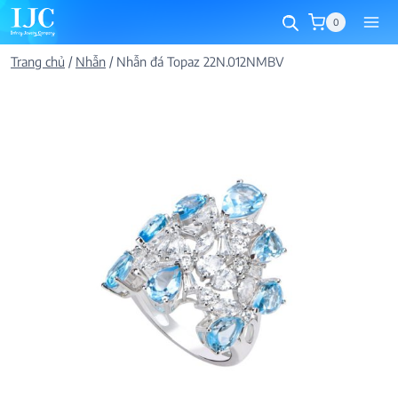
Skip
0
to
content
Trang chủ
/
Nhẫn
/
Nhẫn đá Topaz 22N.012NMBV