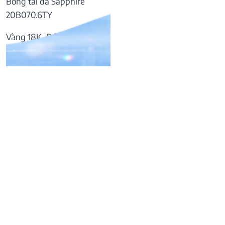
Bông tai đá Sapphire
20B070.6TY
Vàng 18K, Đá Sapphire
57.169.000
₫