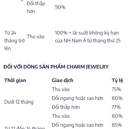
Đổi thấp
90%
hơn
Từ 24
100% + lãi suất không kỳ hạn
Thu vào
tháng trở
của NH Nam Á từ tháng thứ 25
lên
ĐỐI VỚI DÒNG SẢN PHẨM CHARM JEWELRY
:
Thời gian
Giao dịch
Tỷ lệ
Thu vào
75%
Đổi ngang hoặc cao hơn
80%
Dưới 12 tháng
Đổi thấp hơn
77%
Thu vào
80%
Đổi ngang hoặc cao hơn
85%
Từ 12 đến 24 tháng