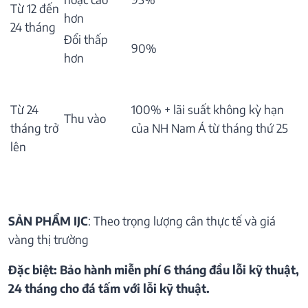
Từ 12 đến
hơn
24 tháng
Đổi thấp
90%
hơn
Từ 24
100% + lãi suất không kỳ hạn
Thu vào
tháng trở
của NH Nam Á từ tháng thứ 25
lên
SẢN PHẨM IJC
: Theo trọng lượng cân thực tế và giá
vàng thị trường
Đặc biệt: Bảo hành miễn phí 6 tháng đầu lỗi kỹ thuật,
24 tháng cho đá tấm với lỗi kỹ thuật.