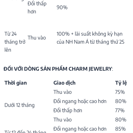
Đổi thấp
90%
hơn
Từ 24
100% + lãi suất không kỳ hạn
Thu vào
tháng trở
của NH Nam Á từ tháng thứ 25
lên
ĐỐI VỚI DÒNG SẢN PHẨM CHARM JEWELRY
:
Thời gian
Giao dịch
Tỷ lệ
Thu vào
75%
Đổi ngang hoặc cao hơn
80%
Dưới 12 tháng
Đổi thấp hơn
77%
Thu vào
80%
Đổi ngang hoặc cao hơn
85%
Từ 12 đến 24 tháng