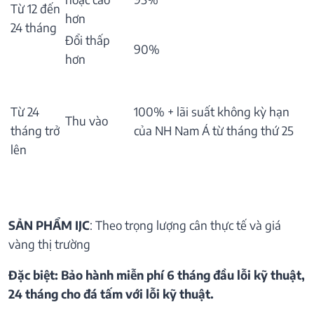
Từ 12 đến
hơn
24 tháng
Đổi thấp
90%
hơn
Từ 24
100% + lãi suất không kỳ hạn
Thu vào
tháng trở
của NH Nam Á từ tháng thứ 25
lên
SẢN PHẨM IJC
: Theo trọng lượng cân thực tế và giá
vàng thị trường
Đặc biệt: Bảo hành miễn phí 6 tháng đầu lỗi kỹ thuật,
24 tháng cho đá tấm với lỗi kỹ thuật.