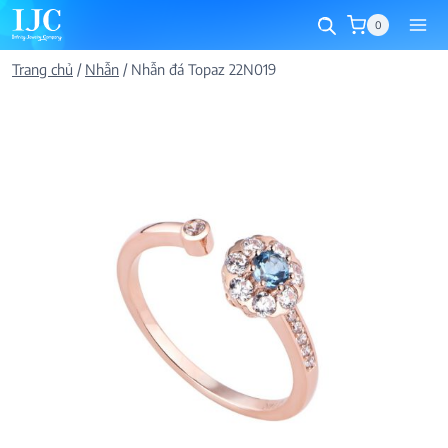
Skip
0
to
content
Trang chủ
/
Nhẫn
/
Nhẫn đá Topaz 22N019