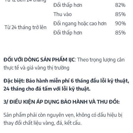
Đổi thấp hơn
82%
Thu vào
85%
Đổi ngang hoặc cao hơn
90%
Từ 24 tháng trở lên
Đổi thấp hơn
85%
ĐỐI VỚI DÒNG SẢN PHẨM IJC
: Theo trọng lượng cân
thực tế và giá vàng thị trường
Đặc biệt: Bảo hành miễn phí 6 tháng đầu lỗi kỹ thuật,
24 tháng cho đá tấm với lỗi kỹ thuật.
3/ ĐIỀU KIỆN ÁP DỤNG BẢO HÀNH VÀ THU ĐỒI:
Sản phẩm phải còn nguyên vẹn, không có dấu hiệu bị
thay đổi chất liệu vàng, đá, kết cấu.