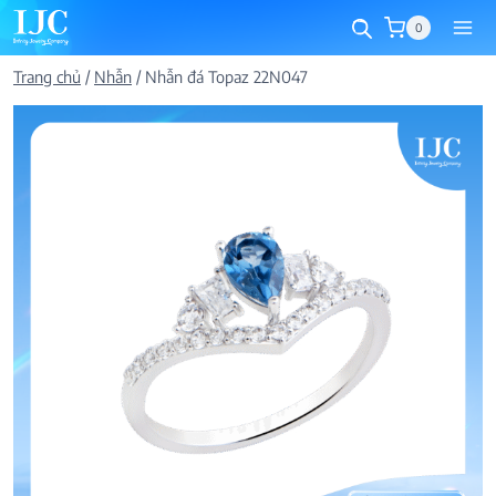
Skip
0
to
content
Trang chủ
/
Nhẫn
/
Nhẫn đá Topaz 22N047