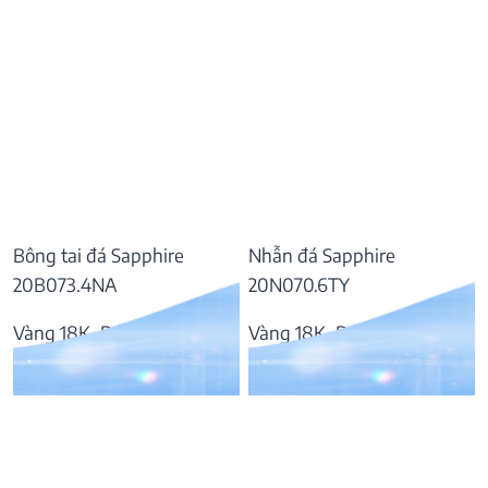
Bông tai đá Sapphire
Nhẫn đá Sapphire
20B073.4NA
20N070.6TY
Vàng 18K, Đá Sapphire
Vàng 18K, Đá Sapphire
37.809.000
₫
55.797.000
₫