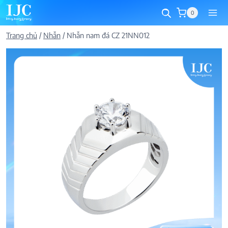
Skip
0
to
content
Trang chủ
/
Nhẫn
/
Nhẫn nam đá CZ 21NN012