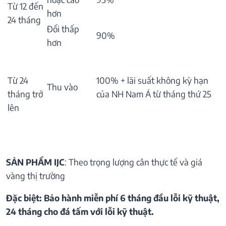
Từ 12 đến
hơn
24 tháng
Đổi thấp
90%
hơn
Từ 24
100% + lãi suất không kỳ hạn
Thu vào
tháng trở
của NH Nam Á từ tháng thứ 25
lên
SẢN PHẨM IJC
: Theo trọng lượng cân thực tế và giá
vàng thị trường
Đặc biệt: Bảo hành miễn phí 6 tháng đầu lỗi kỹ thuật,
24 tháng cho đá tấm với lỗi kỹ thuật.