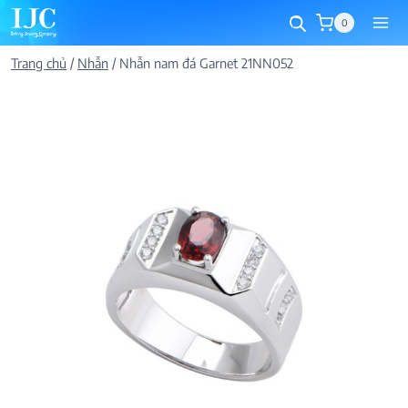
Skip
0
to
content
Trang chủ
/
Nhẫn
/
Nhẫn nam đá Garnet 21NN052