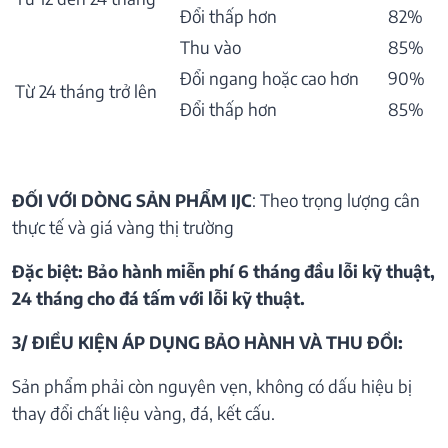
Đổi thấp hơn
82%
Thu vào
85%
Đổi ngang hoặc cao hơn
90%
Từ 24 tháng trở lên
Đổi thấp hơn
85%
ĐỐI VỚI DÒNG SẢN PHẨM IJC
: Theo trọng lượng cân
thực tế và giá vàng thị trường
Đặc biệt: Bảo hành miễn phí 6 tháng đầu lỗi kỹ thuật,
24 tháng cho đá tấm với lỗi kỹ thuật.
3/ ĐIỀU KIỆN ÁP DỤNG BẢO HÀNH VÀ THU ĐỒI:
Sản phẩm phải còn nguyên vẹn, không có dấu hiệu bị
thay đổi chất liệu vàng, đá, kết cấu.