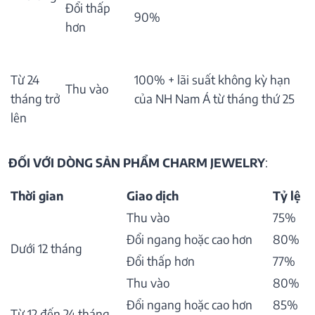
Đổi thấp
90%
hơn
Từ 24
100% + lãi suất không kỳ hạn
Thu vào
tháng trở
của NH Nam Á từ tháng thứ 25
lên
ĐỐI VỚI DÒNG SẢN PHẨM CHARM JEWELRY
:
Thời gian
Giao dịch
Tỷ lệ
Thu vào
75%
Đổi ngang hoặc cao hơn
80%
Dưới 12 tháng
Đổi thấp hơn
77%
Thu vào
80%
Đổi ngang hoặc cao hơn
85%
Từ 12 đến 24 tháng