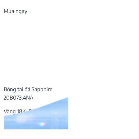
Mua ngay
Bông tai đá Sapphire
20B073.4NA
Vàng 18K, Đá Sapphire
37.809.000
₫