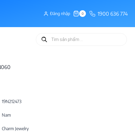
1900 636 774
Đăng nhập
0
Tìm
kiếm
sản
phẩm
NN060
19N212473
Nam
Charm Jewelry