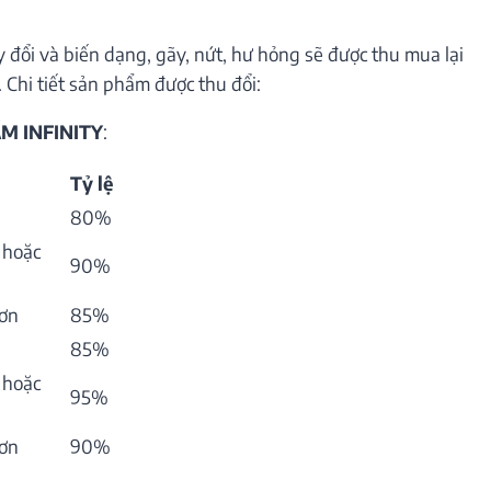
 đổi và biến dạng, gãy, nứt, hư hỏng sẽ được thu mua lại
 Chi tiết sản phẩm được thu đổi:
M INFINITY
:
Tỷ lệ
80%
 hoặc
90%
hơn
85%
85%
 hoặc
95%
hơn
90%