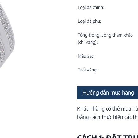
C
NEW
Loại đá chính:
Loại đá phụ:
Tổng trọng lượng tham khảo
(chỉ vàng):
Màu sắc:
M
C
Tuổi vàng:
ON
Hướng dẫn mua hàng
Khách hàng có thể mua hà
bằng cách thực hiện các th
CÁCH 1: ĐẶT TR