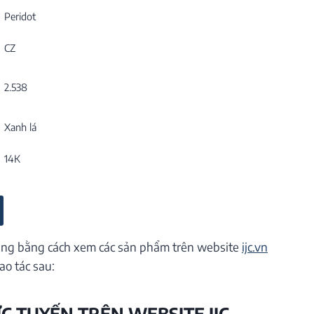
Peridot
CZ
2.538
Xanh lá
14K
ng bằng cách xem các sản phẩm trên website
ijc.vn
ao tác sau:
ỰC TUYẾN TRÊN WEBSITE IJC