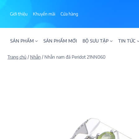
Skip
to
Giới thiệu
Khuyến mãi
Cửa hàng
content
SẢN PHẨM
SẢN PHẨM MỚI
BỘ SƯU TẬP
TIN TỨC
Trang chủ
/
Nhẫn
/
Nhẫn nam đá Peridot 21NN060
ALPHA AURA
BST BLOOM
BST NHẪN KIM T
BST NHẪN NAM
BST SWEETIES
FAMILY COLLECT