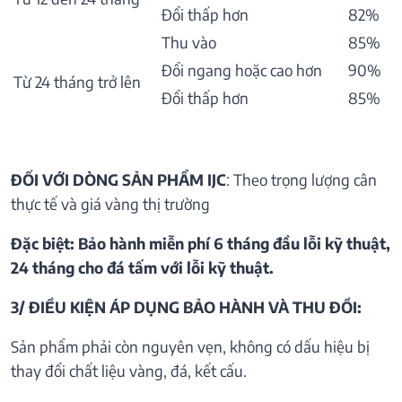
Đổi thấp hơn
82%
Thu vào
85%
Đổi ngang hoặc cao hơn
90%
Từ 24 tháng trở lên
Đổi thấp hơn
85%
ĐỐI VỚI DÒNG SẢN PHẨM IJC
: Theo trọng lượng cân
thực tế và giá vàng thị trường
Đặc biệt: Bảo hành miễn phí 6 tháng đầu lỗi kỹ thuật,
24 tháng cho đá tấm với lỗi kỹ thuật.
3/ ĐIỀU KIỆN ÁP DỤNG BẢO HÀNH VÀ THU ĐỒI:
Sản phẩm phải còn nguyên vẹn, không có dấu hiệu bị
thay đổi chất liệu vàng, đá, kết cấu.