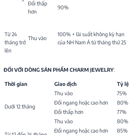
Đổi thấp
90%
hơn
Từ 24
100% + lãi suất không kỳ hạn
Thu vào
tháng trở
của NH Nam Á từ tháng thứ 25
lên
ĐỐI VỚI DÒNG SẢN PHẨM CHARM JEWELRY
:
Thời gian
Giao dịch
Tỷ lệ
Thu vào
75%
Đổi ngang hoặc cao hơn
80%
Dưới 12 tháng
Đổi thấp hơn
77%
Thu vào
80%
Đổi ngang hoặc cao hơn
85%
Từ 12 đến 24 tháng