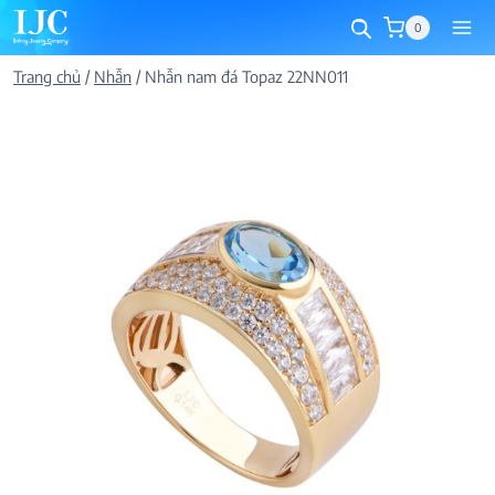
Skip
0
to
content
Trang chủ
/
Nhẫn
/
Nhẫn nam đá Topaz 22NN011