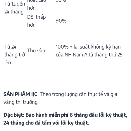
Từ 12 đến
hơn
24 tháng
Đổi thấp
90%
hơn
Từ 24
100% + lãi suất không kỳ hạn
Thu vào
tháng trở
của NH Nam Á từ tháng thứ 25
lên
SẢN PHẨM IJC
: Theo trọng lượng cân thực tế và giá
vàng thị trường
Đặc biệt: Bảo hành miễn phí 6 tháng đầu lỗi kỹ thuật,
24 tháng cho đá tấm với lỗi kỹ thuật.