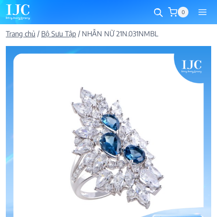
Skip
0
to
content
Trang chủ
/
Bộ Sưu Tập
/
NHẪN NỮ 21N.031NMBL