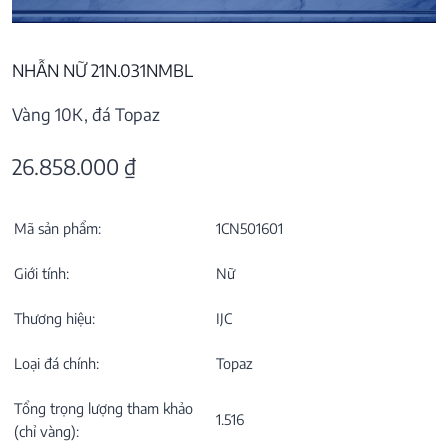
NHẪN NỮ 21N.031NMBL
Vàng 10K, đá Topaz
26.858.000
₫
Mã sản phẩm:
1CN501601
Giới tính:
Nữ
Thương hiệu:
IJC
Loại đá chính:
Topaz
Tổng trọng lượng tham khảo
1.516
(chỉ vàng):