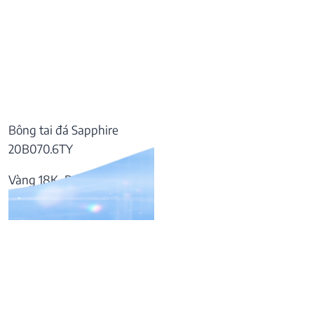
Bông tai đá Sapphire
20B070.6TY
Vàng 18K, Đá Sapphire
57.169.000
₫