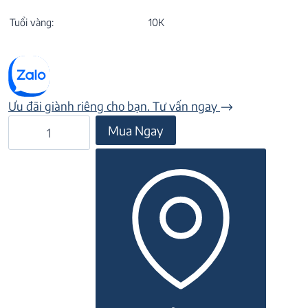
Tuổi vàng:
10K
Ưu đãi giành riêng cho bạn. Tư vấn ngay
Nhẫn
Mua Ngay
nữ
CJ
10W13-
CZ-
4645
số
lượng