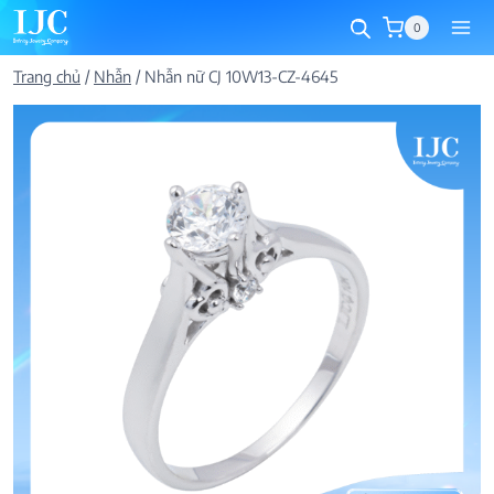
Skip
0
to
content
Trang chủ
/
Nhẫn
/
Nhẫn nữ CJ 10W13-CZ-4645