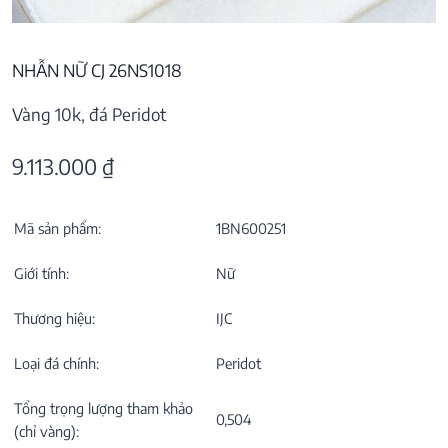
NHẪN NỮ CJ 26NS1018
Vàng 10k, đá Peridot
9.113.000
₫
Mã sản phẩm:
1BN600251
Giới tính:
Nữ
Thương hiệu:
IJC
Loại đá chính:
Peridot
Tổng trọng lượng tham khảo
0,504
(chỉ vàng):