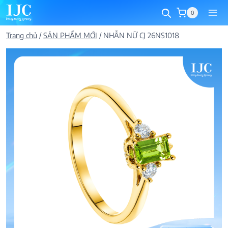
Skip
0
to
content
Trang chủ
/
SẢN PHẨM MỚI
/
NHẪN NỮ CJ 26NS1018