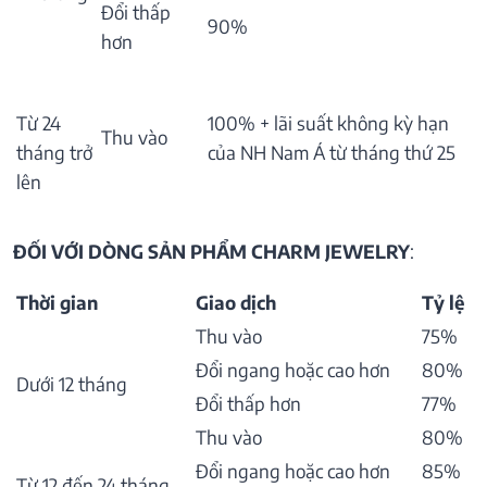
Đổi thấp
90%
hơn
Từ 24
100% + lãi suất không kỳ hạn
Thu vào
tháng trở
của NH Nam Á từ tháng thứ 25
lên
ĐỐI VỚI DÒNG SẢN PHẨM CHARM JEWELRY
:
Thời gian
Giao dịch
Tỷ lệ
Thu vào
75%
Đổi ngang hoặc cao hơn
80%
Dưới 12 tháng
Đổi thấp hơn
77%
Thu vào
80%
Đổi ngang hoặc cao hơn
85%
Từ 12 đến 24 tháng