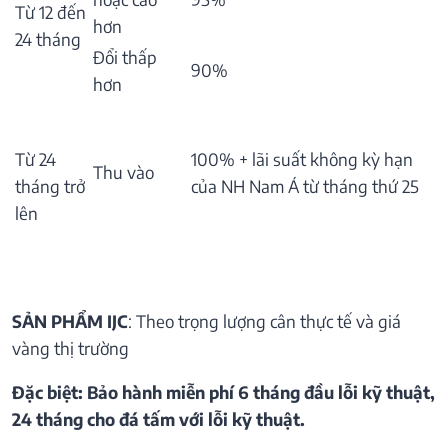
Từ 12 đến
hơn
24 tháng
Đổi thấp
90%
hơn
Từ 24
100% + lãi suất không kỳ hạn
Thu vào
tháng trở
của NH Nam Á từ tháng thứ 25
lên
SẢN PHẨM IJC
: Theo trọng lượng cân thực tế và giá
vàng thị trường
Đặc biệt: Bảo hành miễn phí 6 tháng đầu lỗi kỹ thuật,
24 tháng cho đá tấm với lỗi kỹ thuật.