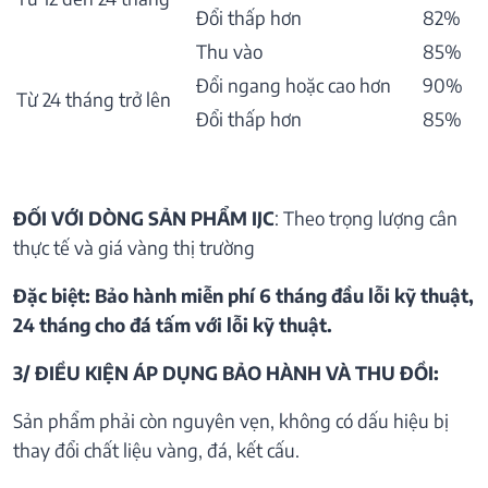
Đổi thấp hơn
82%
Thu vào
85%
Đổi ngang hoặc cao hơn
90%
Từ 24 tháng trở lên
Đổi thấp hơn
85%
ĐỐI VỚI DÒNG SẢN PHẨM IJC
: Theo trọng lượng cân
thực tế và giá vàng thị trường
Đặc biệt: Bảo hành miễn phí 6 tháng đầu lỗi kỹ thuật,
24 tháng cho đá tấm với lỗi kỹ thuật.
3/ ĐIỀU KIỆN ÁP DỤNG BẢO HÀNH VÀ THU ĐỒI:
Sản phẩm phải còn nguyên vẹn, không có dấu hiệu bị
thay đổi chất liệu vàng, đá, kết cấu.