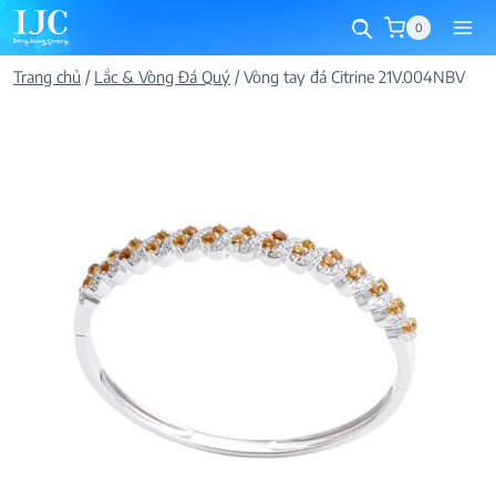
Skip
0
to
content
Trang chủ
/
Lắc & Vòng Đá Quý
/
Vòng tay đá Citrine 21V.004NBV