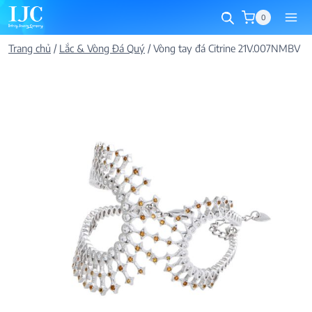
Skip
0
to
content
Trang chủ
/
Lắc & Vòng Đá Quý
/
Vòng tay đá Citrine 21V.007NMBV