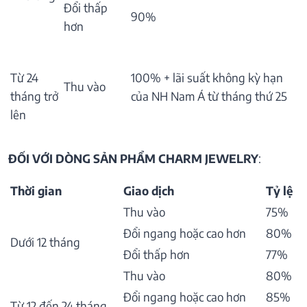
Đổi thấp
90%
hơn
Từ 24
100% + lãi suất không kỳ hạn
Thu vào
tháng trở
của NH Nam Á từ tháng thứ 25
lên
ĐỐI VỚI DÒNG SẢN PHẨM CHARM JEWELRY
:
Thời gian
Giao dịch
Tỷ lệ
Thu vào
75%
Đổi ngang hoặc cao hơn
80%
Dưới 12 tháng
Đổi thấp hơn
77%
Thu vào
80%
Đổi ngang hoặc cao hơn
85%
Từ 12 đến 24 tháng