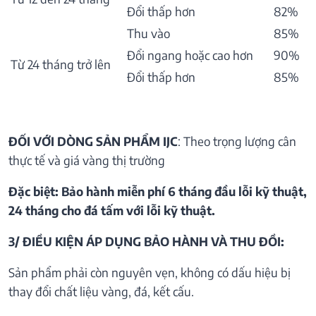
Đổi thấp hơn
82%
Thu vào
85%
Đổi ngang hoặc cao hơn
90%
Từ 24 tháng trở lên
Đổi thấp hơn
85%
ĐỐI VỚI DÒNG SẢN PHẨM IJC
: Theo trọng lượng cân
thực tế và giá vàng thị trường
Đặc biệt: Bảo hành miễn phí 6 tháng đầu lỗi kỹ thuật,
24 tháng cho đá tấm với lỗi kỹ thuật.
3/ ĐIỀU KIỆN ÁP DỤNG BẢO HÀNH VÀ THU ĐỒI:
Sản phẩm phải còn nguyên vẹn, không có dấu hiệu bị
thay đổi chất liệu vàng, đá, kết cấu.