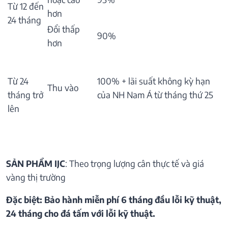
Từ 12 đến
hơn
24 tháng
Đổi thấp
90%
hơn
Từ 24
100% + lãi suất không kỳ hạn
Thu vào
tháng trở
của NH Nam Á từ tháng thứ 25
lên
SẢN PHẨM IJC
: Theo trọng lượng cân thực tế và giá
vàng thị trường
Đặc biệt: Bảo hành miễn phí 6 tháng đầu lỗi kỹ thuật,
24 tháng cho đá tấm với lỗi kỹ thuật.