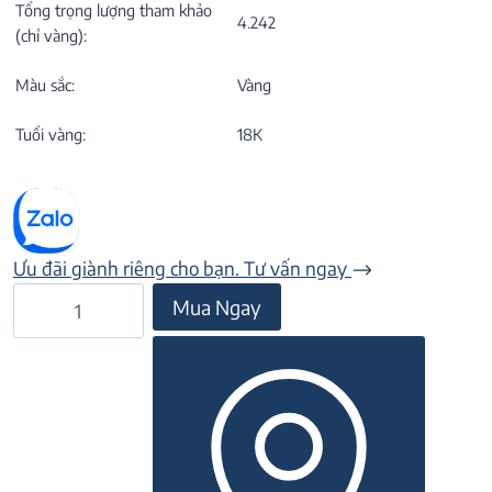
Tổng trọng lượng tham khảo
4.242
(chỉ vàng):
Màu sắc:
Vàng
Tuổi vàng:
18K
Ưu đãi giành riêng cho bạn. Tư vấn ngay
Vòng
Mua Ngay
tay
đá
Sapphire
20V087.2TI
số
lượng