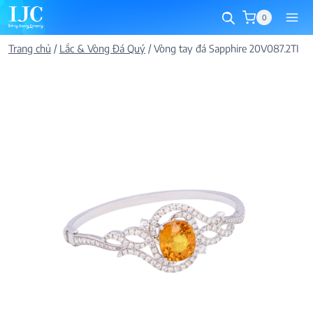
Skip
0
to
content
Trang chủ
/
Lắc & Vòng Đá Quý
/
Vòng tay đá Sapphire 20V087.2TI