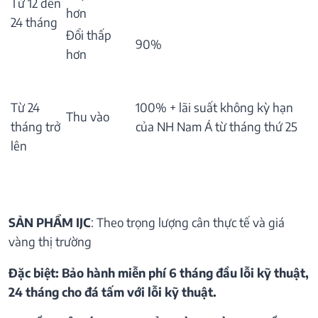
Từ 12 đến
hơn
24 tháng
Đổi thấp
90%
hơn
Từ 24
100% + lãi suất không kỳ hạn
Thu vào
tháng trở
của NH Nam Á từ tháng thứ 25
lên
SẢN PHẨM IJC
: Theo trọng lượng cân thực tế và giá
vàng thị trường
Đặc biệt: Bảo hành miễn phí 6 tháng đầu lỗi kỹ thuật,
24 tháng cho đá tấm với lỗi kỹ thuật.