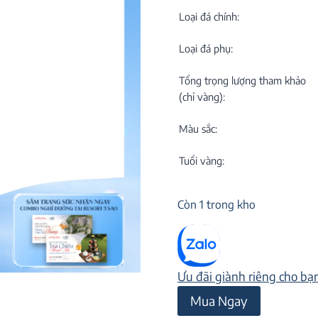
C
NEW
Loại đá chính:
Loại đá phụ:
Tổng trọng lượng tham khảo
(chỉ vàng):
Màu sắc:
M
C
Tuổi vàng:
ON
Còn 1 trong kho
Ưu đãi giành riêng cho bạ
Mặt
Mua Ngay
dây