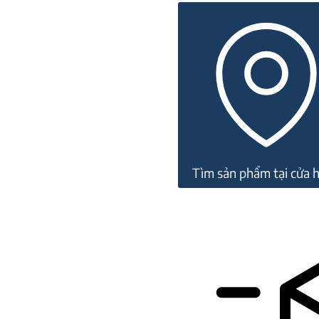
đá
CZ
22M317
số
lượng
Tìm sản phẩm tại cửa 