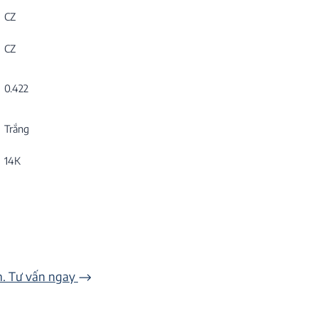
CZ
CZ
0.422
Trắng
14K
n. Tư vấn ngay