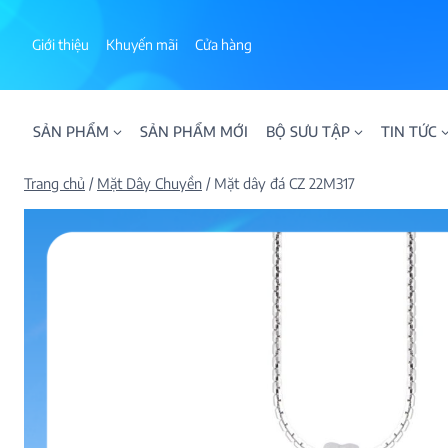
Skip
to
Giới thiệu
Khuyến mãi
Cửa hàng
content
SẢN PHẨM
SẢN PHẨM MỚI
BỘ SƯU TẬP
TIN TỨC
Trang chủ
/
Mặt Dây Chuyền
/
Mặt dây đá CZ 22M317
ALPHA AURA
BST BLOOM
BST NHẪN KIM T
BST NHẪN NAM
BST SWEETIES
FAMILY COLLECT