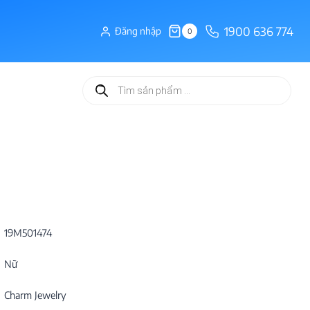
1900 636 774
Đăng nhập
0
Tìm
kiếm
sản
phẩm
19M501474
Nữ
Charm Jewelry